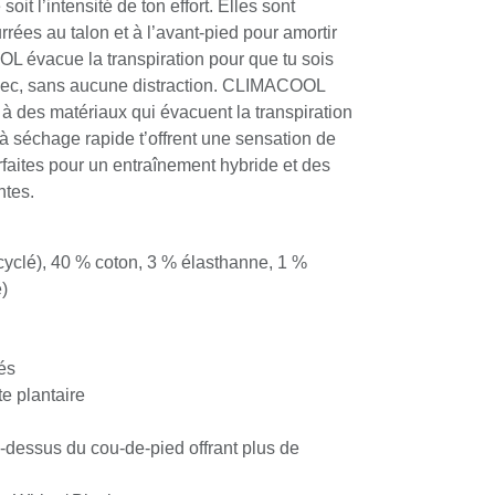
it l’intensité de ton effort. Elles sont
ées au talon et à l’avant-pied pour amortir
 évacue la transpiration pour que tu sois
u sec, sans aucune distraction. CLIMACOOL
 à des matériaux qui évacuent la transpiration
à séchage rapide t’offrent une sensation de
arfaites pour un entraînement hybride et des
ntes.
cyclé), 40 % coton, 3 % élasthanne, 1 %
)
és
te plantaire
-dessus du cou-de-pied offrant plus de