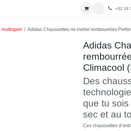
+32 19 
 multisport
Adidas Chaussettes mi-mollet rembourrées Perfor
Adidas Cha
rembourré
Climacool (
Des chauss
technolog
que tu sois 
sec et au t
Ces chaussettes d’entra