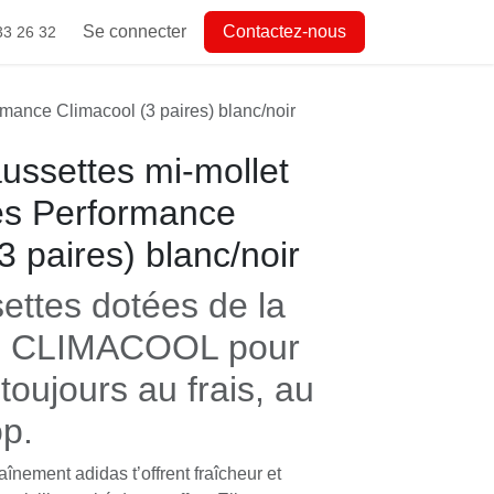
Se connecter
Contactez-nous
33 26 32
mance Climacool (3 paires) blanc/noir
ussettes mi-mollet
es Performance
3 paires) blanc/noir
ettes dotées de la
ie CLIMACOOL pour
toujours au frais, au
op.
înement adidas t’offrent fraîcheur et