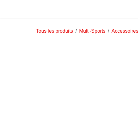
Se rendre au contenu
Accueil
Boutique
Tous les produits
Multi-Sports
Accessoires