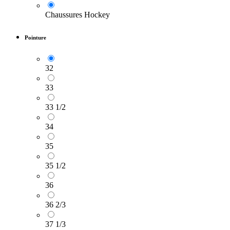
Chaussures Hockey
Pointure
32
33
33 1/2
34
35
35 1/2
36
36 2/3
37 1/3